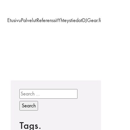
Etusivu
Palvelut
Referenssit
Yhteystiedot
DJGear.fi
Search
for:
Tags.