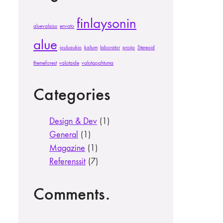
finlaysonin
aluevalaisu
envato
alue
jouluaukio
kalium
laborator
projio
Stereoid
themeforest
valotaide
valotapahtuma
Categories
Design & Dev
(1)
General
(1)
Magazine
(1)
Referenssit
(7)
Comments.