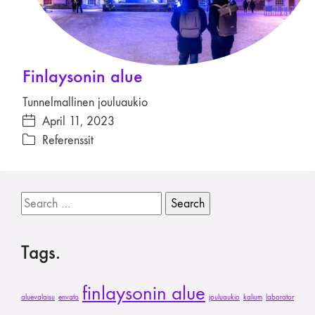
Finlaysonin alue
Tunnelmallinen jouluaukio
April 11, 2023
Referenssit
Search
for:
Tags.
finlaysonin alue
aluevalaisu
envato
jouluaukio
kalium
laborator