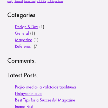
projio
Stereoid
themeforest
valotaide
valotapahtuma
Categories
Design & Dev
(1)
General
(1)
Magazine
(1)
Referenssit
(7)
Comments.
Latest Posts.
Projio- media- ja valotaide­tapahtuma
Finlaysonin alue
Best Tips for a Successful Magazine
Image Post