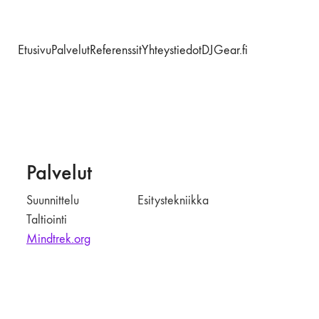
Etusivu
Palvelut
Referenssit
Yhteystiedot
DJGear.fi
Palvelut
Suunnittelu
Esitystekniikka
Taltiointi
Mindtrek.org