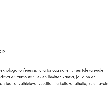
012.
 teknologiakonferenssi, joka tarjoaa näkemyksen tulevaisuuden
osta eri taustoista tulevien ihmisten kanssa, joilla on eri
sin teemat vaihtelevat vuosittain ja kattavat aiheita, kuten avoin