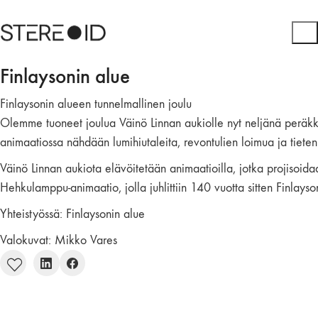
Finlaysonin alue
Finlaysonin alueen tunnelmallinen joulu
Olemme tuoneet joulua Väinö Linnan aukiolle nyt neljänä peräkk
animaatiossa nähdään lumihiutaleita, revontulien loimua ja tieten
Väinö Linnan aukiota elävöitetään animaatioilla, jotka projisoi
Hehkulamppu-animaatio, jolla juhlittiin 140 vuotta sitten Finlay
Yhteistyössä: Finlaysonin alue
Valokuvat: Mikko Vares