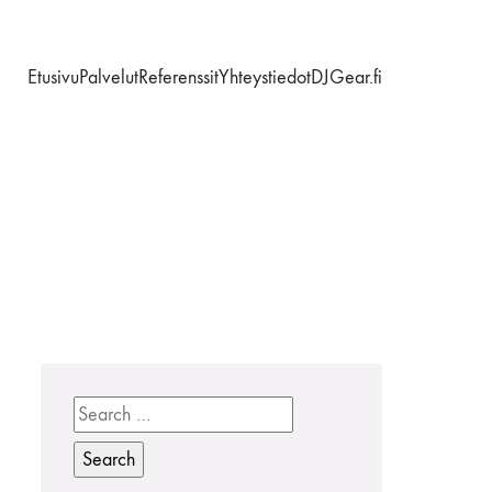
Etusivu
Palvelut
Referenssit
Yhteystiedot
DJGear.fi
Search
for: