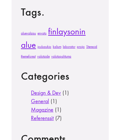
Tags.
finlaysonin
aluevalaisu
envato
alue
jouluaukio
kalium
laborator
projio
Stereoid
themeforest
valotaide
valotapahtuma
Categories
Design & Dev
(1)
General
(1)
Magazine
(1)
Referenssit
(7)
Comments.